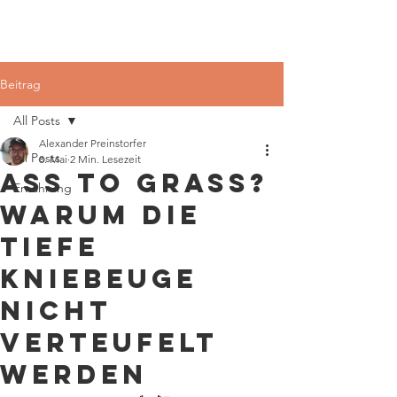
Beitrag
All Posts
Alexander Preinstorfer
All Posts
8. Mai
2 Min. Lesezeit
Ass to Grass?
Ernährung
Warum die
tiefe
Kniebeuge
nicht
verteufelt
werden