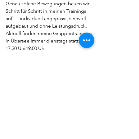
Genau solche Bewegungen bauen wir 
Schritt für Schritt in meinen Trainings 
auf — individuell angepasst, sinnvoll 
aufgebaut und ohne Leistungsdruck.
Aktuell finden meine Gruppentrainings 
in Übersee immer dienstags statt:
17:30 Uhr19:00 Uhr
Dazu laufen weiterhin:
Personal Training
Firmenfitness
Kleingruppentraining
Mein Trainingsansatz ist dabei bewusst 
kein starres System.
Ich kombiniere Elemente aus 
Krafttraining, Pilates, Mobility, 
funktionellem Training, Yoga und 
Athletik — angepasst an den 
Menschen vor mir.
Egal ob Einsteiger, Wiedereinsteiger 