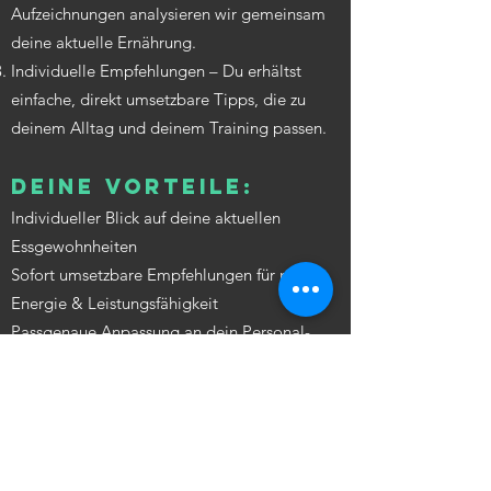
Aufzeichnungen analysieren wir gemeinsam
deine aktuelle Ernährung.
Individuelle Empfehlungen – Du erhältst
einfache, direkt umsetzbare Tipps, die zu
deinem Alltag und deinem Training passen.
Deine Vorteile:
Individueller Blick auf deine aktuellen
Essgewohnheiten
Sofort umsetzbare Empfehlungen für mehr
Energie & Leistungsfähigkeit
Passgenaue Anpassung an dein Personal-
Training
Ort: Online oder persönlich bei dir vor Ort
Preis: 90 € / 60 Min.