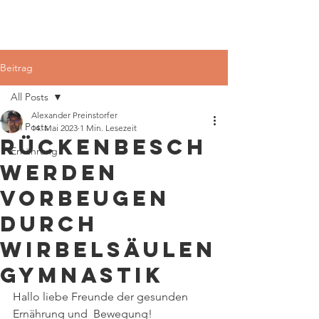
Beitrag
All Posts
Alexander Preinstorfer
All Posts
14. Mai 2023
1 Min. Lesezeit
Rückenbesch
Ernährung
werden
vorbeugen
durch
Wirbelsäulen
gymnastik
Hallo liebe Freunde der gesunden 
Ernährung und  Bewegung!